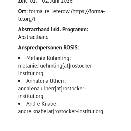
Zeit
: 01. – 02. Juni 2026
Ort
: forma_te Teterow (
https://forma-
te.org/
)
Abstractband inkl. Programm:
Abstractband
Ansprechpersonen ROSIS
:
Melanie Rühmling:
melanie.ruehmling[at]rostocker-
institut.org
Annalena Ulherr:
annalena.ulherr[at]rostocker-
institut.org
André Knabe:
andre.knabe[at]rostocker-institut.org