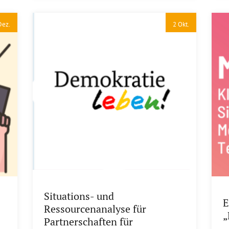
Dez.
2 Okt.
Situations- und
E
Ressourcenanalyse für
„
Partnerschaften für