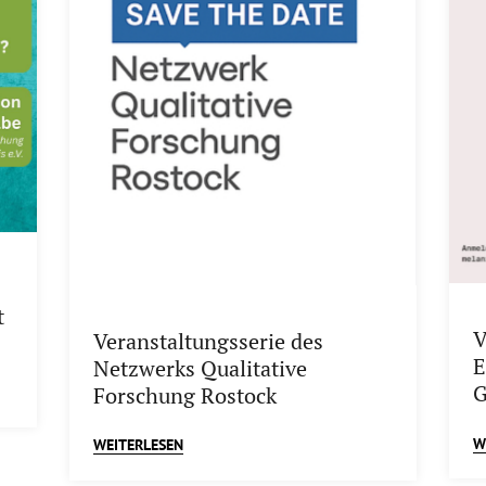
t
V
Veranstaltungsserie des
E
Netzwerks Qualitative
G
Forschung Rostock
W
WEITERLESEN