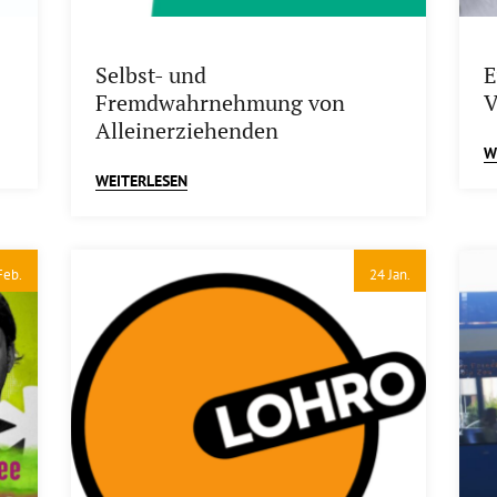
Selbst- und
E
Fremdwahrnehmung von
V
Alleinerziehenden
W
WEITERLESEN
Feb.
24 Jan.