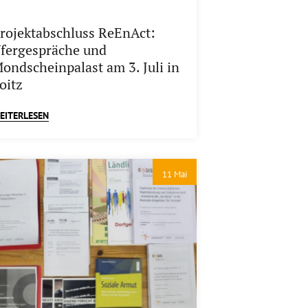
rojektabschluss ReEnAct:
fergespräche und
ondscheinpalast am 3. Juli in
oitz
EITERLESEN
11 Mai