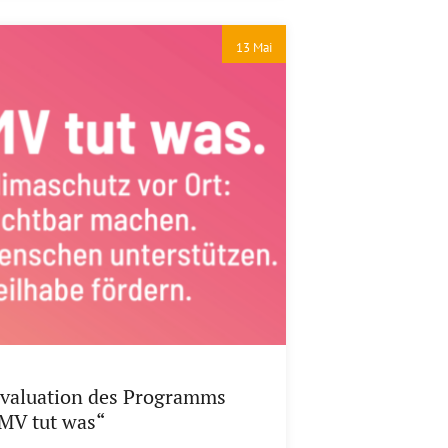
13 Mai
valuation des Programms
MV tut was“