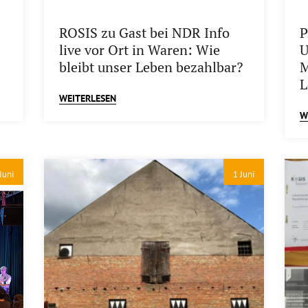
ROSIS zu Gast bei NDR Info
P
live vor Ort in Waren: Wie
U
bleibt unser Leben bezahlbar?
M
L
WEITERLESEN
W
Juni
1 Juni